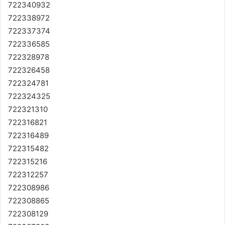
722340932
722338972
722337374
722336585
722328978
722326458
722324781
722324325
722321310
722316821
722316489
722315482
722315216
722312257
722308986
722308865
722308129