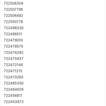
722508304
722507798
722506482
722500778
722498326
722486511
722479010
722478575
722476382
722475937
722472146
722471215
722470283
722465356
722464929
722456811
722453973