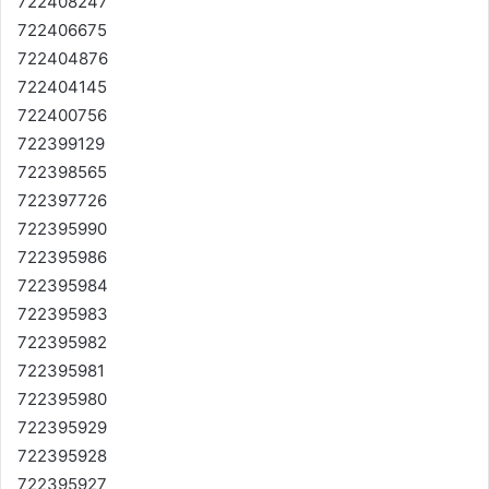
722408247
722406675
722404876
722404145
722400756
722399129
722398565
722397726
722395990
722395986
722395984
722395983
722395982
722395981
722395980
722395929
722395928
722395927