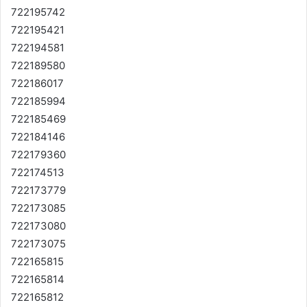
722195742
722195421
722194581
722189580
722186017
722185994
722185469
722184146
722179360
722174513
722173779
722173085
722173080
722173075
722165815
722165814
722165812