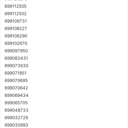
699112505
699112502
699109731
699108227
699106290
699102670
699097950
699083431
699073630
699071851
699070695
699070642
699069434
699065705
699048733
699032729
699030993