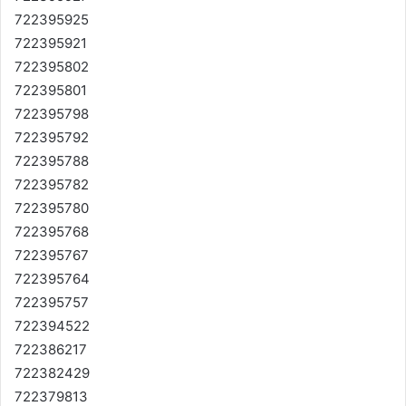
722395925
722395921
722395802
722395801
722395798
722395792
722395788
722395782
722395780
722395768
722395767
722395764
722395757
722394522
722386217
722382429
722379813