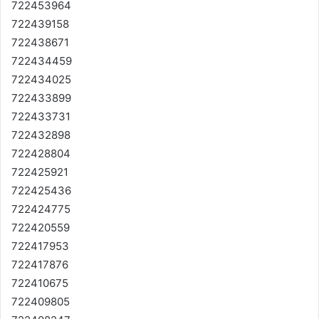
722453964
722439158
722438671
722434459
722434025
722433899
722433731
722432898
722428804
722425921
722425436
722424775
722420559
722417953
722417876
722410675
722409805