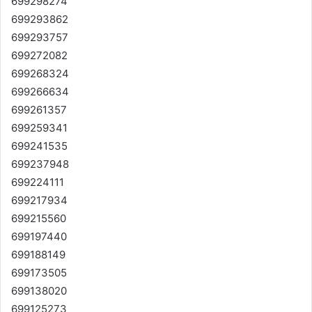
699298274
699293862
699293757
699272082
699268324
699266634
699261357
699259341
699241535
699237948
699224111
699217934
699215560
699197440
699188149
699173505
699138020
699125273