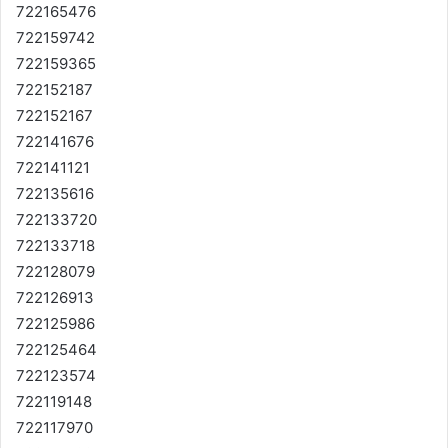
722165476
722159742
722159365
722152187
722152167
722141676
722141121
722135616
722133720
722133718
722128079
722126913
722125986
722125464
722123574
722119148
722117970