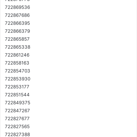
722869536
722867686
722866395
722866379
722865857
722865338
722861246
722858163
722854703
722853930
722853177
722851544
722849375
722847267
722827677
722827565
722827388