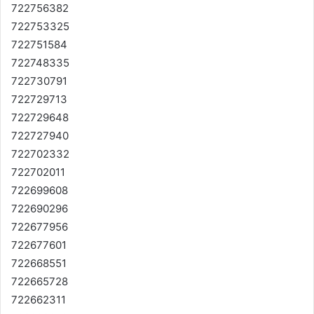
722756382
722753325
722751584
722748335
722730791
722729713
722729648
722727940
722702332
722702011
722699608
722690296
722677956
722677601
722668551
722665728
722662311