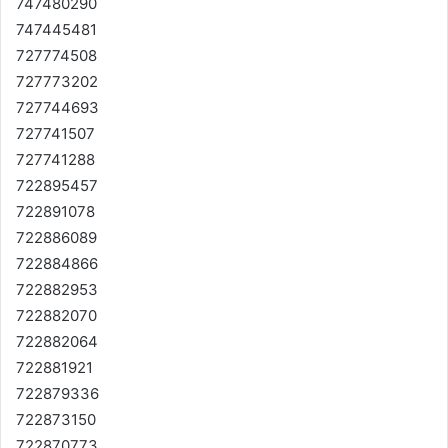
747480290
747445481
727774508
727773202
727744693
727741507
727741288
722895457
722891078
722886089
722884866
722882953
722882070
722882064
722881921
722879336
722873150
722870773