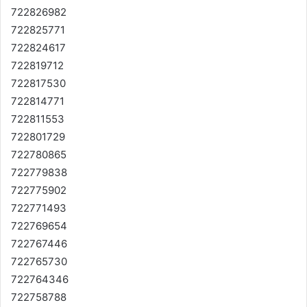
722826982
722825771
722824617
722819712
722817530
722814771
722811553
722801729
722780865
722779838
722775902
722771493
722769654
722767446
722765730
722764346
722758788